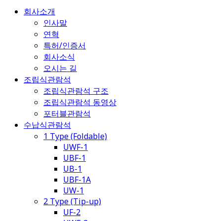
회사소개
인사말
연혁
특허/인증서
회사소식
오시는 길
조립식관람석
조립식관람석 구조
조립식관람석 동영상
포터블관람석
수납식관람석
1 Type (Foldable)
UWF-1
UBF-1
UB-1
UBF-1A
UW-1
2 Type (Tip-up)
UF-2