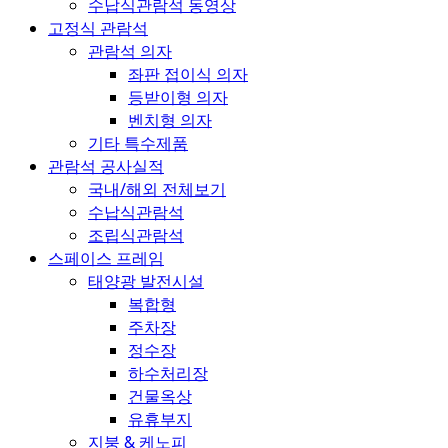
수납식관람석 동영상
고정식 관람석
관람석 의자
좌판 접이식 의자
등받이형 의자
벤치형 의자
기타 특수제품
관람석 공사실적
국내/해외 전체보기
수납식관람석
조립식관람석
스페이스 프레임
태양광 발전시설
복합형
주차장
정수장
하수처리장
건물옥상
유휴부지
지붕 & 케노피