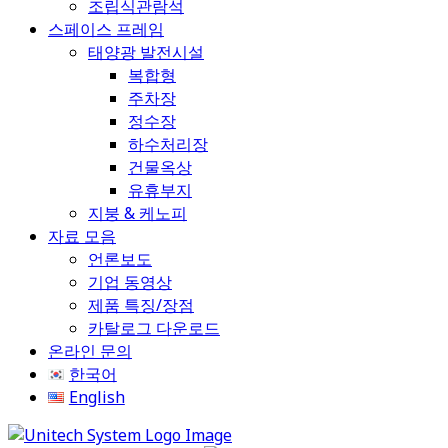
조립식관람석
스페이스 프레임
태양광 발전시설
복합형
주차장
정수장
하수처리장
건물옥상
유휴부지
지붕 & 케노피
자료 모음
언론보도
기업 동영상
제품 특징/장점
카탈로그 다운로드
온라인 문의
한국어
English