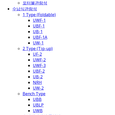
포터블관람석
수납식관람석
1 Type (Foldable)
UWF-1
UBF-1
UB-1
UBF-1A
UW-1
2 Type (Tip-up)
UF-2
UWF-2
UWF-3
UBF-2
UB-2
NRH
UW-2
Bench Type
UBB
UBLP
UWB