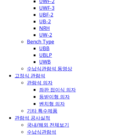
UWF-2
UWF-3
UBF-2
UB-2
NRH
UW-2
Bench Type
UBB
UBLP
UWB
수납식관람석 동영상
고정식 관람석
관람석 의자
좌판 접이식 의자
등받이형 의자
벤치형 의자
기타 특수제품
관람석 공사실적
국내/해외 전체보기
수납식관람석