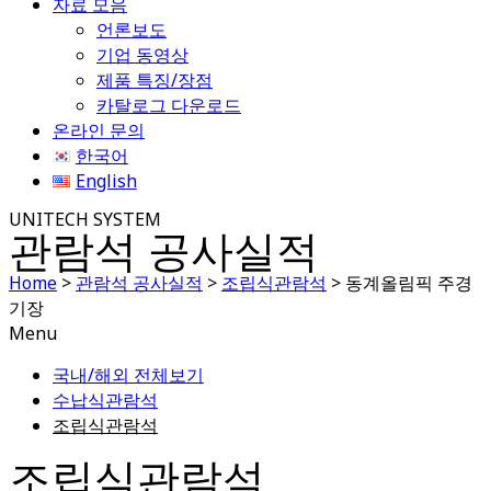
자료 모음
언론보도
기업 동영상
제품 특징/장점
카탈로그 다운로드
온라인 문의
한국어
English
UNITECH SYSTEM
관람석 공사실적
Home
>
관람석 공사실적
>
조립식관람석
>
동계올림픽 주경
기장
Menu
국내/해외 전체보기
수납식관람석
조립식관람석
조립식관람석