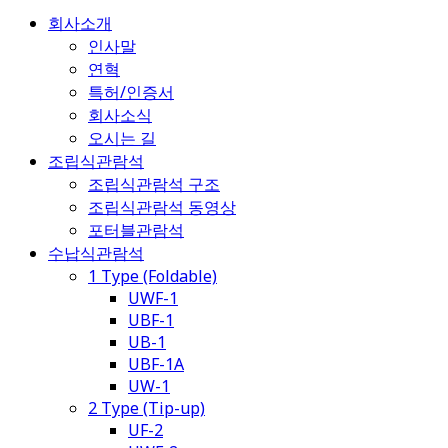
회사소개
인사말
연혁
특허/인증서
회사소식
오시는 길
조립식관람석
조립식관람석 구조
조립식관람석 동영상
포터블관람석
수납식관람석
1 Type (Foldable)
UWF-1
UBF-1
UB-1
UBF-1A
UW-1
2 Type (Tip-up)
UF-2