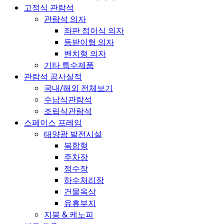
고정식 관람석
관람석 의자
좌판 접이식 의자
등받이형 의자
벤치형 의자
기타 특수제품
관람석 공사실적
국내/해외 전체보기
수납식관람석
조립식관람석
스페이스 프레임
태양광 발전시설
복합형
주차장
정수장
하수처리장
건물옥상
유휴부지
지붕 & 케노피