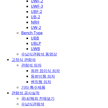
UWF-2
UWF-3
UBF-2
UB-2
NRH
UW-2
Bench Type
UBB
UBLP
UWB
수납식관람석 동영상
고정식 관람석
관람석 의자
좌판 접이식 의자
등받이형 의자
벤치형 의자
기타 특수제품
관람석 공사실적
국내/해외 전체보기
수납식관람석