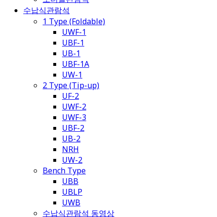
수납식관람석
1 Type (Foldable)
UWF-1
UBF-1
UB-1
UBF-1A
UW-1
2 Type (Tip-up)
UF-2
UWF-2
UWF-3
UBF-2
UB-2
NRH
UW-2
Bench Type
UBB
UBLP
UWB
수납식관람석 동영상