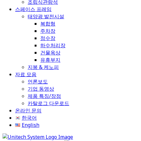
조립식관람석
스페이스 프레임
태양광 발전시설
복합형
주차장
정수장
하수처리장
건물옥상
유휴부지
지붕 & 케노피
자료 모음
언론보도
기업 동영상
제품 특징/장점
카탈로그 다운로드
온라인 문의
한국어
English