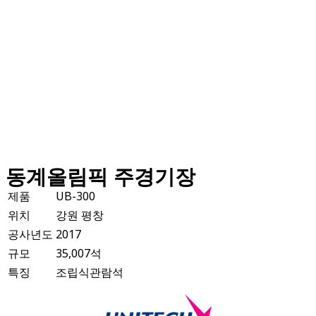
동계올림픽 주경기장
제품
UB-300
위치
강원 평창
공사년도
2017
규모
35,007석
특징
조립식관람석