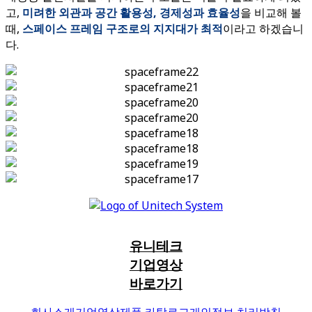
고,
미려한 외관과 공간 활용성, 경제성과 효율성
을 비교해 볼
때,
스페이스 프레임 구조로의 지지대가 최적
이라고 하겠습니
다.
복합형
주차장
정수장
정수장
하수처리장
하수처리장
건물옥상
유니테크
유휴부지
기업영상
바로가기
회사소개
기업영상
제품 카탈로그
개인정보 처리방침