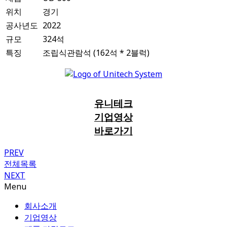
위치
경기
공사년도
2022
규모
324석
특징
조립식관람석 (162석 * 2블럭)
유니테크
기업영상
바로가기
PREV
전체목록
NEXT
Menu
회사소개
기업영상