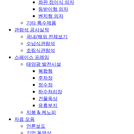
좌판 접이식 의자
등받이형 의자
벤치형 의자
기타 특수제품
관람석 공사실적
국내/해외 전체보기
수납식관람석
조립식관람석
스페이스 프레임
태양광 발전시설
복합형
주차장
정수장
하수처리장
건물옥상
유휴부지
지붕 & 케노피
자료 모음
언론보도
기업 동영상