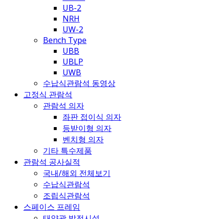
UB-2
NRH
UW-2
Bench Type
UBB
UBLP
UWB
수납식관람석 동영상
고정식 관람석
관람석 의자
좌판 접이식 의자
등받이형 의자
벤치형 의자
기타 특수제품
관람석 공사실적
국내/해외 전체보기
수납식관람석
조립식관람석
스페이스 프레임
태양광 발전시설