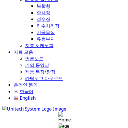
복합형
주차장
정수장
하수처리장
건물옥상
유휴부지
지붕 & 케노피
자료 모음
언론보도
기업 동영상
제품 특징/장점
카탈로그 다운로드
온라인 문의
한국어
English