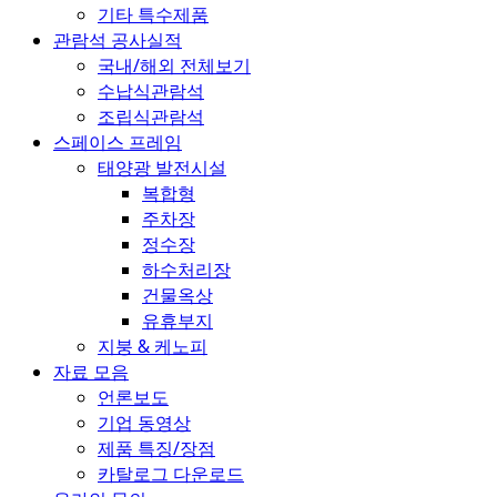
기타 특수제품
관람석 공사실적
국내/해외 전체보기
수납식관람석
조립식관람석
스페이스 프레임
태양광 발전시설
복합형
주차장
정수장
하수처리장
건물옥상
유휴부지
지붕 & 케노피
자료 모음
언론보도
기업 동영상
제품 특징/장점
카탈로그 다운로드