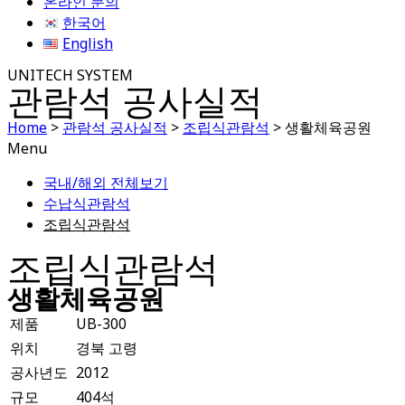
온라인 문의
한국어
English
UNITECH SYSTEM
관람석 공사실적
Home
>
관람석 공사실적
>
조립식관람석
>
생활체육공원
Menu
국내/해외 전체보기
수납식관람석
조립식관람석
조립식관람석
생활체육공원
제품
UB-300
위치
경북 고령
공사년도
2012
규모
404석