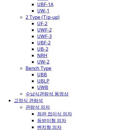
UBF-1A
UW-1
2 Type (Tip-up)
UF-2
UWF-2
UWF-3
UBF-2
UB-2
NRH
UW-2
Bench Type
UBB
UBLP
UWB
수납식관람석 동영상
고정식 관람석
관람석 의자
좌판 접이식 의자
등받이형 의자
벤치형 의자