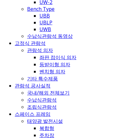
UW-2
Bench Type
UBB
UBLP
UWB
수납식관람석 동영상
고정식 관람석
관람석 의자
좌판 접이식 의자
등받이형 의자
벤치형 의자
기타 특수제품
관람석 공사실적
국내/해외 전체보기
수납식관람석
조립식관람석
스페이스 프레임
태양광 발전시설
복합형
주차장