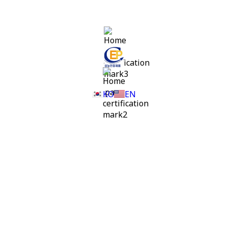
KO
EN