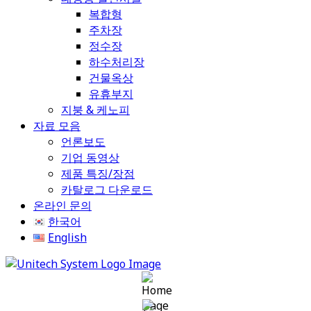
복합형
주차장
정수장
하수처리장
건물옥상
유휴부지
지붕 & 케노피
자료 모음
언론보도
기업 동영상
제품 특징/장점
카탈로그 다운로드
온라인 문의
한국어
English