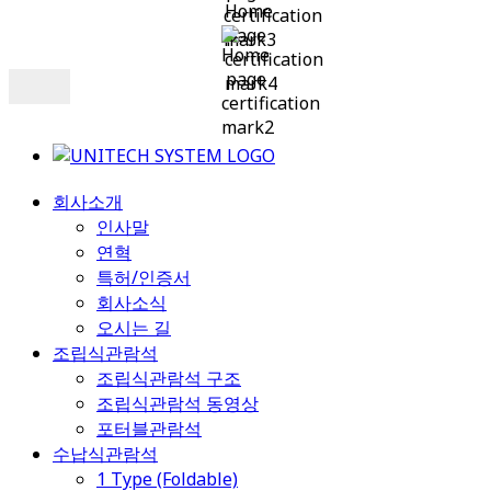
회사소개
인사말
연혁
특허/인증서
회사소식
오시는 길
조립식관람석
조립식관람석 구조
조립식관람석 동영상
포터블관람석
수납식관람석
1 Type (Foldable)