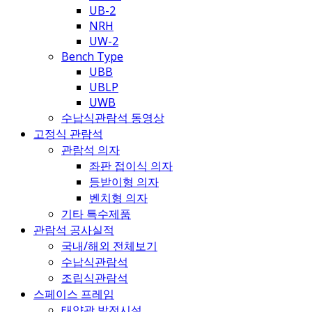
UB-2
NRH
UW-2
Bench Type
UBB
UBLP
UWB
수납식관람석 동영상
고정식 관람석
관람석 의자
좌판 접이식 의자
등받이형 의자
벤치형 의자
기타 특수제품
관람석 공사실적
국내/해외 전체보기
수납식관람석
조립식관람석
스페이스 프레임
태양광 발전시설