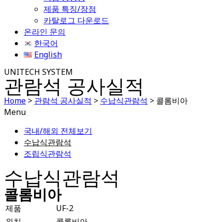
제품 특징/장점
카탈로그 다운로드
온라인 문의
한국어
English
UNITECH SYSTEM
관람석 공사실적
Home
>
관람석 공사실적
>
수납식관람석
>
콜롬비아
Menu
국내/해외 전체보기
수납식관람석
조립식관람석
수납식관람석
콜롬비아
제품
UF-2
위치
콜롬비아