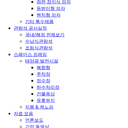
좌판 접이식 의자
등받이형 의자
벤치형 의자
기타 특수제품
관람석 공사실적
국내/해외 전체보기
수납식관람석
조립식관람석
스페이스 프레임
태양광 발전시설
복합형
주차장
정수장
하수처리장
건물옥상
유휴부지
지붕 & 케노피
자료 모음
언론보도
기업 동영상