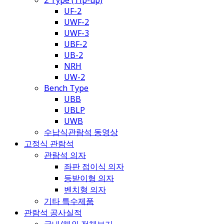
2 Type (Tip-up)
UF-2
UWF-2
UWF-3
UBF-2
UB-2
NRH
UW-2
Bench Type
UBB
UBLP
UWB
수납식관람석 동영상
고정식 관람석
관람석 의자
좌판 접이식 의자
등받이형 의자
벤치형 의자
기타 특수제품
관람석 공사실적