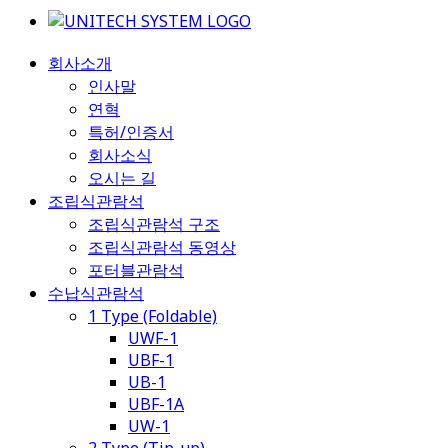
회사소개
인사말
연혁
특허/인증서
회사소식
오시는 길
조립식관람석
조립식관람석 구조
조립식관람석 동영상
포터블관람석
수납식관람석
1 Type (Foldable)
UWF-1
UBF-1
UB-1
UBF-1A
UW-1