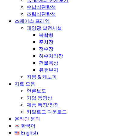
국내/해외 전체보기
수납식관람석
조립식관람석
스페이스 프레임
태양광 발전시설
복합형
주차장
정수장
하수처리장
건물옥상
유휴부지
지붕 & 케노피
자료 모음
언론보도
기업 동영상
제품 특징/장점
카탈로그 다운로드
온라인 문의
한국어
English